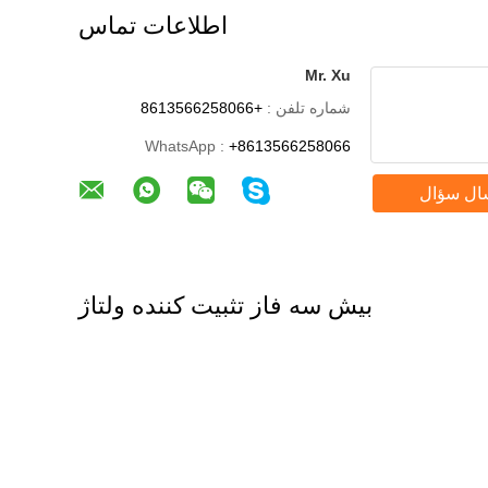
اطلاعات تماس
Mr. Xu
شماره تلفن :
+8613566258066
WhatsApp :
+8613566258066
ال سؤال
بیش سه فاز تثبیت کننده ولتاژ