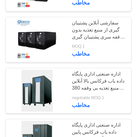
مخاطب
12
ثابت ترانسفورماتور
سفارشی آنلاین پشتیبان
گیری از منبع تغذیه بدون
ولتاژ
وقفه سری پشتیبان گیری
Mt500 600va
MOQ:1
مخاطب
اداره صنعتی اداری پایگاه
30
داده یاب فرکانس بالا آنلاین
نوع ترانسفورماتور
منبع تغذیه بی وقفه 380V
50Hz
negotiable MOQ:1
خشک
مخاطب
اداره صنعتی اداری پایگاه
داده یاب فرکانس پایین