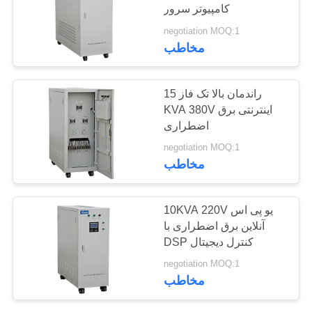
کامپیوتر سرور
negotiation MOQ:1
57
مخاطب
تنظیم کننده ولتاژ
راندمان بالا تک فاز 15
خودکار
KVA 380V اینترنتی برق
اضطراری
negotiation MOQ:1
مخاطب
20
10KVA 220V یو پی اس
آنلاین برق اضطراری با
آنلاین برق اضطراری
DSP کنترل دیجیتال
negotiation MOQ:1
مخاطب