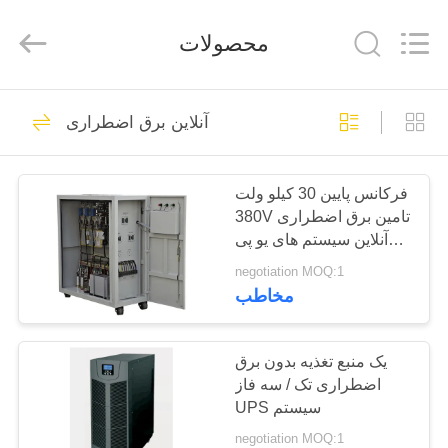
تثبیت
کننده
محصولات
تامین
کننده.
Copyright
©
2014
خانه
67
-
2023
آنلاین برق اضطراری
acpowerstabilizer.com.
All
Rights
AC برق تثبیت کننده
Reserved.
محصولات
فرکانس پایین 30 کيلو ولت
380V تامین برق اضطراری
درباره
آنلاین سیستم های یو پی
ما
اس
negotiation MOQ:1
مخاطب
62
تور
سه فاز تثبیت کننده
کارخانه
یک منبع تغذیه بدون برق
اضطراری تک / سه فاز
ولتاژ
UPS سیستم
کنترل
negotiation MOQ:1