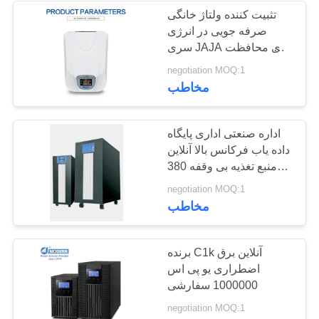
تثبیت کننده ولتاژ خانگی
صرفه جویی در انرژی
23
سری JAJA برای محافظت
از ولتاژ
negotiation MOQ:1
واحد بهینه سازی ولتاژ
مخاطب
اداره صنعتی اداری پایگاه
داده یاب فرکانس بالا آنلاین
منبع تغذیه بی وقفه 380V
50Hz
24
negotiation MOQ:1
مخاطب
صرفه جویی در انرژی
ترانسفورماتور
برنده C1k آنلاین برق
اضطراری یو پی اس
1000000 سفارشی
negotiation MOQ:1