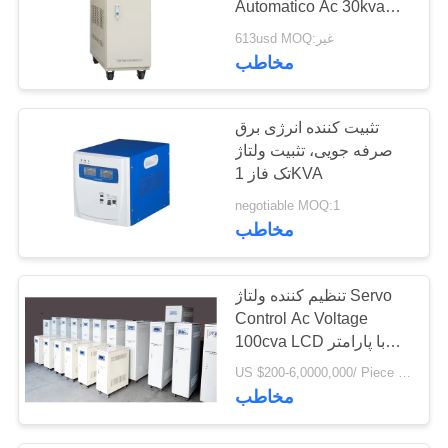
Automatico Ac 30kva
7
30000w Rango 140v-
613usd MOQ:غیر
260
مخاطب
نوع راکتور خشک
تثبیت کننده انرژی برق
صرفه جویی، تثبیت ولتاژ
تک فاز 1KVA
negotiable MOQ:1
13
مخاطب
تبدیل فرکانس متغیر
تنظیم کننده ولتاژ Servo
Control Ac Voltage
100cva LCD با پارامتر
ورودی و خروجی
US $200-6,0000,000/ Piece MOQ:1
مخاطب
17