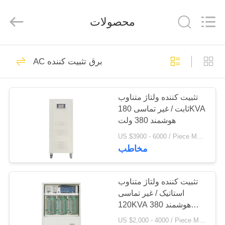
تثبیت
کننده
محصولات
تامین
کننده.
Copyright
©
2014
خانه
67
-
2023
AC برق تثبیت کننده
acpowerstabilizer.com.
All
Rights
AC برق تثبیت کننده
Reserved.
محصولات
تثبیت کننده ولتاژ متناوب
ثابت / غیر تماسی 180KVA
درباره
هوشمند 380 ولت
ما
US $3900 - 6000 / Piece MOQ:1
مخاطب
62
تور
سه فاز تثبیت کننده
کارخانه
تثبیت کننده ولتاژ متناوب
استاتیک / غیر تماسی
ولتاژ
120KVA هوشمند 380
کنترل
ولت
US $2,000 - 4000 / Piece MOQ:1