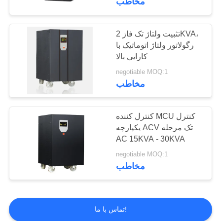
مخاطب
خنثی حذف کنونی
تثبیت ولتاژ تک فاز 2KVA،
رگولاتور ولتاژ اتوماتیک با
کارایی بالا
negotiable MOQ:1
مخاطب
6
کنترل کننده MCU کنترل
حفاظت از رعد و جعبه
یکپارچه ACV تک مرحله
AC 15KVA - 30KVA
negotiable MOQ:1
مخاطب
تماس با ما!