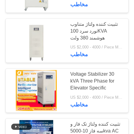
کیفیت
مخاطب
با
تثبیت کننده ولتاژ متناوب
37
نورد سرد 100KVA
ما
کنترل سروو تثبیت
هوشمند 380 ولت
تماس
US $2,000 - 4000 / Piece MOQ:1
کننده ولتاژ
بگیرید
مخاطب
درخواست
Voltage Stabilizer 30
kVA Three Phase for
نقل
Elevator Specific
38
قول
US $2,000 - 4000 / Piece MOQ:1
مخاطب
سه فاز رگولاتور ولتاژ
COMPANY
NEWS
تثبیت کننده ولتاژ تک فاز و
سه فاز 10-5000kva AC