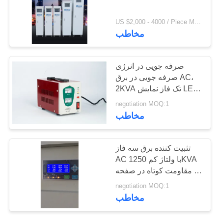
US $2,000 - 4000 / Piece MOQ:1
57
مخاطب
تنظیم کننده ولتاژ
صرفه جویی در انرژی
خودکار
صرفه جویی در برق AC،
2KVA تک فاز نمایش LED
تثبیت کننده ولتاژ
negotiation MOQ:1
مخاطب
20
تثبیت کننده برق سه فاز
AC با ولتاژ کم 1250KVA
آنلاین برق اضطراری
با مقاومت کوتاه در صفحه
نمایش لمسی محافظ مدار
negotiation MOQ:1
مخاطب