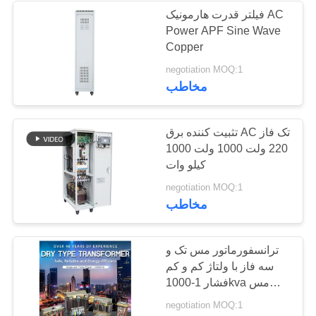
فیلتر قدرت هارمونیک AC
Power APF Sine Wave
23
Copper
negotiation MOQ:1
واحد بهینه سازی ولتاژ
مخاطب
تثبیت کننده برق AC تک فاز
220 ولت 1000 ولت 1000
کیلو وات
24
negotiation MOQ:1
مخاطب
صرفه جویی در انرژی
ترانسفورماتور
ترانسفورماتور مس تک و
سه فاز با ولتاژ کم و کم
فشار 1-1000kva مس
آلومینیوم
negotiation MOQ:1