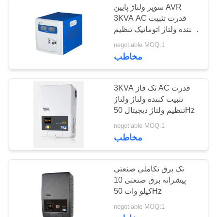
سوپر ولتاژ پایین AVR
3KVA AC قدرت تثبیت
فیلتر هارمونیک
کننده ولتاژ اتوماتیک تنظیم
کننده
negotiable MOQ:1
مخاطب
3KVA تک فاز AC قدرت
تثبیت کننده ولتاژ ولتاژ
12
تنظیم ولتاژ دیجیتال 50Hz
دستگاه های برق
negotiable MOQ:1
مخاطب
اصلاح ضریب
تک برق تکاملی صنعتی
پیشرانه برق صنعتی 10
کیلو وات 50Hz
10
negotiable MOQ:1