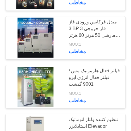
مخاطب
12
ثابت ترانسفورماتور
مبدل فرکانس ورودی فاز
3 BP 3 فاز خروجی
ولتاژ
سفارشی 50 هرتز 60 هرتز
400 هرتز
MOQ:1
مخاطب
فیلتر فعال هارمونیک مس /
30
فیلتر فعال انرژی ایزو
نوع ترانسفورماتور
9001 گذشت
MOQ:1
خشک
مخاطب
تنظیم کننده ولتاژ اتوماتیک
استابلایزر Elevador