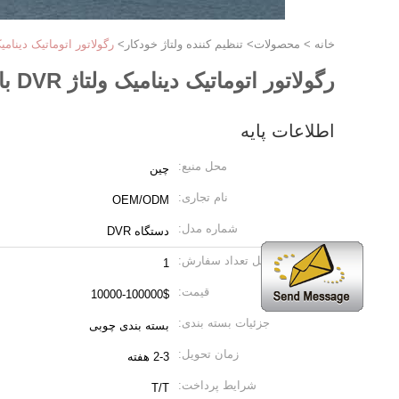
خانه
>
محصولات
>
تنظیم کننده ولتاژ خودکار
>
رگولاتور اتوماتیک دینامیک ولتاژ DVR با قابلی
رگولاتور اتوماتیک دینامیک ولتاژ DVR با قابلیت اطمینان بالا
اطلاعات پایه
محل منبع:
چین
نام تجاری:
OEM/ODM
شماره مدل:
دستگاه DVR
مقدار حداقل تعداد سفارش:
1
قیمت:
10000-100000$
جزئیات بسته بندی:
بسته بندی چوبی
زمان تحویل:
2-3 هفته
شرایط پرداخت:
T/T