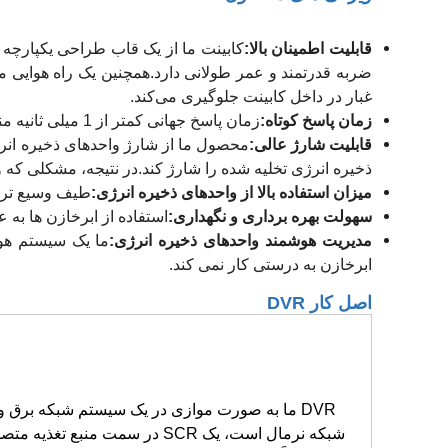
قابلیت اطمینان بالا:
کابینت ما از یک قاب طراحی یکپارچه 
ضربه قدرتمند و عمر طولانی دارد.همچنین یک راه هوایی مجز
غبار در داخل کابینت جلوگیری می‌کند.
زمان پاسخ کوتاه:
زمان پاسخ جهانی کمتر از 1 میلی ثانیه منبع تغذیه ثابت را تضمین می کند.
قابلیت شارژ عالی:
محصول ما از شارژ واحدهای ذخیره انرژی
ذخیره انرژی تخلیه شده را شارژ کند.در نتیجه، مشکلی که 
میزان استفاده بالا از واحدهای ذخیره انرژی:
طیف وسیع تری از ولتاژهای DC ورودی، راحتی بیشتری را 
سهولت بهره برداری و نگهداری:
استفاده از ابرخازن ها به
مدیریت هوشمند واحدهای ذخیره انرژی:
ما یک سیستم هوش
ابرخازن به درستی کار نمی کند.
اصل کار DVR
DVR ما به صورت موازی در یک سیستم شبکه برق
شبکه نرمال است، یک SCR در سمت من