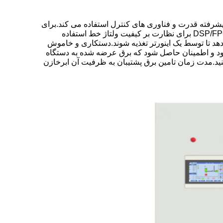
یکی پیشرفته قدرت و فناوری های کنترل استفاده می کند.برای
اطمینان از تامین برق پایدار دستگاه‌های حساس در قسمت پشتی، DVR ما از تراشه‌های کنترلی پیشرو در جهان مانند DSP/FPGA/CPLD برای نظارت بر کیفیت ولتاژ خط استفاده
فوراً دستگاه‌های باطن مرتبط را تغییر دهد تا توسط یک اینورتر تغذیه شوند.دستکاری و خاموش
د و چرخه سوئیچ معمولی آن ممکن است به بیش از 1 میلی ثانیه محدود نشود و اطمینان حاصل شود که برق عرضه شده به دستگاه
ده کنید.مدت زمان تامین برق پشتیبان به ظرفیت آن ابرخازن