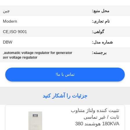
کیفیت
محل منبع:
چین
با
نام تجاری:
Modern
ما
گواهی:
CE,ISO 9001
تماس
شماره مدل:
DBW
بگیرید
برجسته:
,
automatic voltage regulator for generator
avr voltage regulator
درخواست
تماس با ما!
نقل
قول
جزئیات را آشکار کنید
COMPANY
تثبیت کننده ولتاژ متناوب
NEWS
ثابت / غیر تماسی
180KVA هوشمند 380